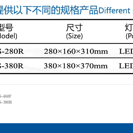
S-468F
S-380R