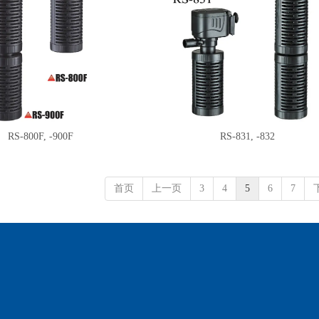
RS-800F, -900F
RS-831, -832
首页
上一页
3
4
5
6
7